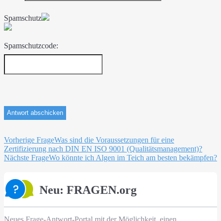
Spamschutz
Spamschutzcode:
Beitragsnavigation
Vorherige Frage
Was sind die Voraussetzungen für eine
Zertifizierung nach DIN EN ISO 9001 (Qualitätsmanagement)?
Nächste Frage
Wo könnte ich Algen im Teich am besten bekämpfen?
Neu: FRAGEN.org
Neues Frage-Antwort-Portal mit der Möglichkeit, einen