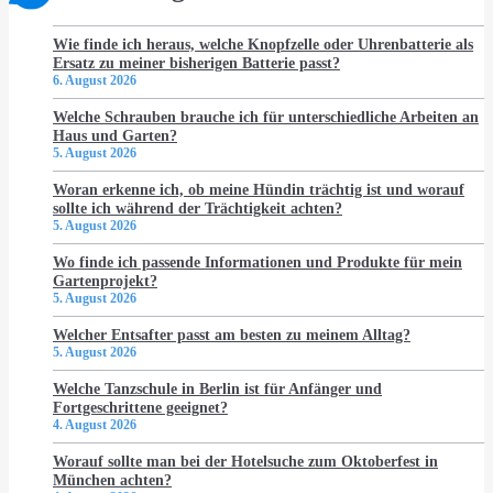
Wie finde ich heraus, welche Knopfzelle oder Uhrenbatterie als
Ersatz zu meiner bisherigen Batterie passt?
6. August 2026
Welche Schrauben brauche ich für unterschiedliche Arbeiten an
Haus und Garten?
5. August 2026
Woran erkenne ich, ob meine Hündin trächtig ist und worauf
sollte ich während der Trächtigkeit achten?
5. August 2026
Wo finde ich passende Informationen und Produkte für mein
Gartenprojekt?
5. August 2026
Welcher Entsafter passt am besten zu meinem Alltag?
5. August 2026
Welche Tanzschule in Berlin ist für Anfänger und
Fortgeschrittene geeignet?
4. August 2026
Worauf sollte man bei der Hotelsuche zum Oktoberfest in
München achten?