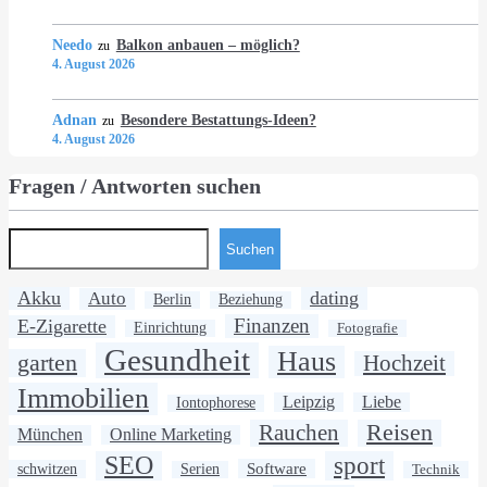
Needo
Balkon anbauen – möglich?
zu
4. August 2026
Adnan
Besondere Bestattungs-Ideen?
zu
4. August 2026
Fragen / Antworten suchen
Suchen
Akku
dating
Auto
Berlin
Beziehung
Finanzen
E-Zigarette
Einrichtung
Fotografie
Gesundheit
Haus
garten
Hochzeit
Immobilien
Leipzig
Liebe
Iontophorese
Rauchen
Reisen
München
Online Marketing
SEO
sport
Software
schwitzen
Serien
Technik