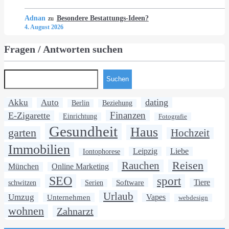
Adnan
Besondere Bestattungs-Ideen?
zu
4. August 2026
Fragen / Antworten suchen
Suchen
dating
Akku
Auto
Berlin
Beziehung
Finanzen
E-Zigarette
Einrichtung
Fotografie
Gesundheit
Haus
garten
Hochzeit
Immobilien
Leipzig
Liebe
Iontophorese
Rauchen
Reisen
München
Online Marketing
SEO
sport
Software
Tiere
schwitzen
Serien
Urlaub
Umzug
Unternehmen
Vapes
webdesign
wohnen
Zahnarzt