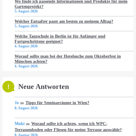
Wo finde ich passende Informationen und Produkte für mein
Gartenprojekt?
5. August 2026
Welcher Entsafter passt am besten zu meinem Alltag?
5. August 2026
Welche Tanzschule in Berlin ist für Anfänger und
Fortgeschrittene geeignet?
4. August 2026
Worauf sollte man bei der Hotelsuche zum Oktoberfest in
München achten?
4. August 2026
Neue Antworten
Jo
Tipps für Seminarräume in Wien?
zu
8. August 2026
Muki
Worauf sollte ich achten, wenn ich WPC-
zu
Terrassenboden oder Fliesen für meine Terrasse auswähle?
8. August 2026