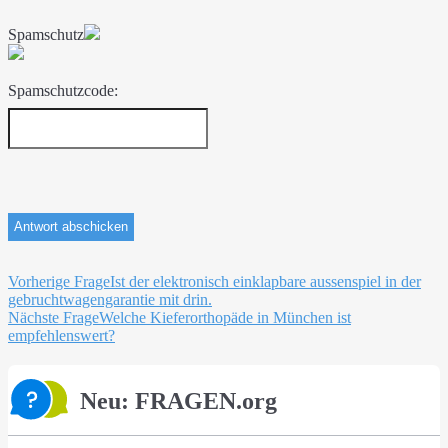
Spamschutz
Spamschutzcode:
Beitragsnavigation
Vorherige Frage
Ist der elektronisch einklapbare aussenspiel in der
gebruchtwagengarantie mit drin.
Nächste Frage
Welche Kieferorthopäde in München ist
empfehlenswert?
Neu: FRAGEN.org