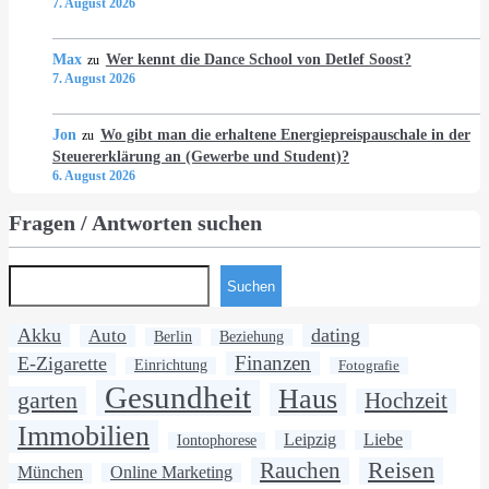
7. August 2026
Max
Wer kennt die Dance School von Detlef Soost?
zu
7. August 2026
Jon
Wo gibt man die erhaltene Energiepreispauschale in der
zu
Steuererklärung an (Gewerbe und Student)?
6. August 2026
Fragen / Antworten suchen
Suchen
Akku
dating
Auto
Berlin
Beziehung
Finanzen
E-Zigarette
Einrichtung
Fotografie
Gesundheit
Haus
garten
Hochzeit
Immobilien
Leipzig
Liebe
Iontophorese
Rauchen
Reisen
München
Online Marketing