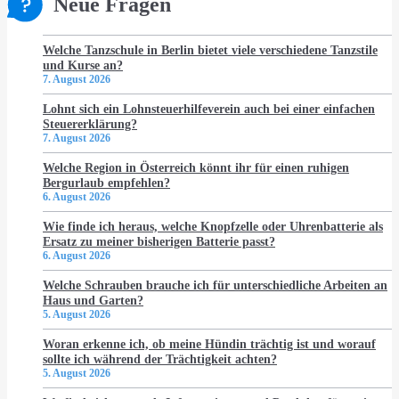
Neue Fragen
Welche Tanzschule in Berlin bietet viele verschiedene Tanzstile
und Kurse an?
7. August 2026
Lohnt sich ein Lohnsteuerhilfeverein auch bei einer einfachen
Steuererklärung?
7. August 2026
Welche Region in Österreich könnt ihr für einen ruhigen
Bergurlaub empfehlen?
6. August 2026
Wie finde ich heraus, welche Knopfzelle oder Uhrenbatterie als
Ersatz zu meiner bisherigen Batterie passt?
6. August 2026
Welche Schrauben brauche ich für unterschiedliche Arbeiten an
Haus und Garten?
5. August 2026
Woran erkenne ich, ob meine Hündin trächtig ist und worauf
sollte ich während der Trächtigkeit achten?
5. August 2026