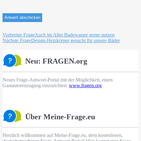
Beitragsnavigation
Vorherige Frage
Auch im Alter Badewanne gerne nutzen
Nächste Frage
Design-Heizkörper gesucht für unsere Bäder
Neu: FRAGEN.org
Neues Frage-Antwort-Portal mit der Möglichkeit, einen
Gastautorenzugang einzurichten:
www.fragen.org
Über Meine-Frage.eu
Herzlich willkommen auf Meine-Frage.eu, dem kostenlosen,
deutschsprachigen Frage-Antwort-Portal! Hier kannst eine Frage