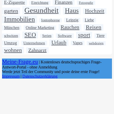
Finanzen
E-Zigarette
Einrichtung
Fotografie
Gesundheit
Haus
garten
Hochzeit
Immobilien
Leipzig
Liebe
Iontophorese
Rauchen
Reisen
München
Online Marketing
SEO
sport
Software
Tiere
schwitzen
Serien
Urlaub
Umzug
Unternehmen
Vapes
webdesign
wohnen
Zahnarzt
Meine-Frage.eu
| Kostenloses deutschsprachiges Frage-
Antwort-Portal - ohne Anmeldung
Werde jetzt Teil der Community und poste deine erste Frage!
Impressum
|
Datenschutzerklärung