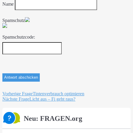
Name
Spamschutz
Spamschutzcode:
Beitragsnavigation
Vorherige Frage
Tintenverbrauch optimieren
Nächste Frage
Licht aus – Fi geht raus?
Neu: FRAGEN.org