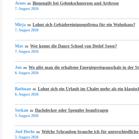
Arnes
Bienengift bei Gelenkschmerzen und Arthrose
zu
7. August 2026
Mirja
Lohnt sich Gebädereinigungsfirma für ein Wohnhaus?
zu
7. August 2026
Max
Wer kennt die Dance School von Detlef Soost?
zu
7. August 2026
Jon
Wo gibt man die erhaltene Energiepreispauschale in der 
zu
6. August 2026
Bathuan
Lohnt sich ein Urlaub im Chalet mehr als ein klassis
zu
6. August 2026
Serkan
Dachdecker oder Spengler beauftragen
zu
5. August 2026
Joel Hecht
Welche Schrauben brauche ich für unterschiedlich
zu
5. August 2026