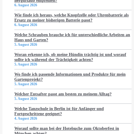
Bergurlaub empfehlen?
6. August 2026
Wie finde ich heraus, welche Knopfzelle oder Uhrenbatterie als
Ersatz zu meiner bisherigen Batterie passt?
6. August 2026
Welche Schrauben brauche ich für unterschiedliche Arbeiten an
Haus und Garten?
5. August 2026
Woran erkenne ich, ob meine Hündin trächtig ist und worauf
sollte ich während der Trächtigkeit achten?
5. August 2026
Wo finde ich passende Informationen und Produkte für mein
Gartenprojekt?
5. August 2026
Welcher Entsafter passt am besten zu meinem Alltag?
5. August 2026
Welche Tanzschule in Berlin ist für Anfänger und
Fortgeschrittene geeignet?
4. August 2026
Worauf sollte man bei der Hotelsuche zum Oktoberfest in
München achten?