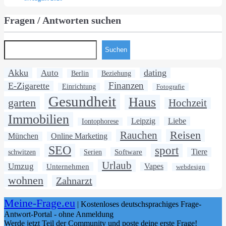
Fragen / Antworten suchen
Suchen
Akku
dating
Auto
Berlin
Beziehung
Finanzen
E-Zigarette
Einrichtung
Fotografie
Gesundheit
Haus
garten
Hochzeit
Immobilien
Leipzig
Liebe
Iontophorese
Rauchen
Reisen
München
Online Marketing
SEO
sport
Software
Tiere
schwitzen
Serien
Urlaub
Umzug
Unternehmen
Vapes
webdesign
wohnen
Zahnarzt
Meine-Frage.eu
| Kostenloses deutschsprachiges Frage-
Antwort-Portal - ohne Anmeldung
Werde jetzt Teil der Community und poste deine erste Frage!