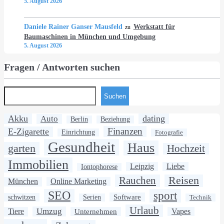
5. August 2026
Daniele Rainer Ganser Mausfeld
Werkstatt für
zu
Baumaschinen in München und Umgebung
5. August 2026
Fragen / Antworten suchen
Suchen
Akku
dating
Auto
Berlin
Beziehung
Finanzen
E-Zigarette
Einrichtung
Fotografie
Gesundheit
Haus
garten
Hochzeit
Immobilien
Leipzig
Liebe
Iontophorese
Rauchen
Reisen
München
Online Marketing
SEO
sport
Software
schwitzen
Serien
Technik
Urlaub
Umzug
Tiere
Unternehmen
Vapes