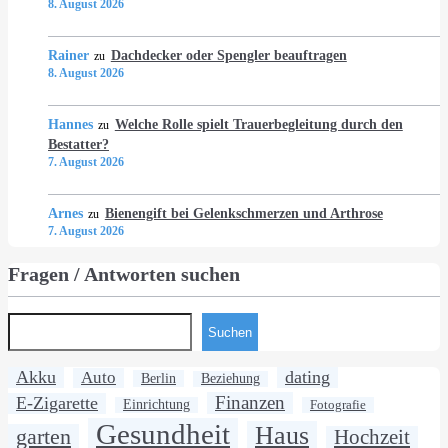
8. August 2026
Rainer
Dachdecker oder Spengler beauftragen
zu
8. August 2026
Hannes
Welche Rolle spielt Trauerbegleitung durch den
zu
Bestatter?
7. August 2026
Arnes
Bienengift bei Gelenkschmerzen und Arthrose
zu
7. August 2026
Fragen / Antworten suchen
Suchen
Akku
dating
Auto
Berlin
Beziehung
Finanzen
E-Zigarette
Einrichtung
Fotografie
Gesundheit
Haus
garten
Hochzeit