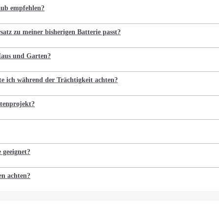
laub empfehlen?
satz zu meiner bisherigen Batterie passt?
 Haus und Garten?
te ich während der Trächtigkeit achten?
tenprojekt?
e geeignet?
en achten?