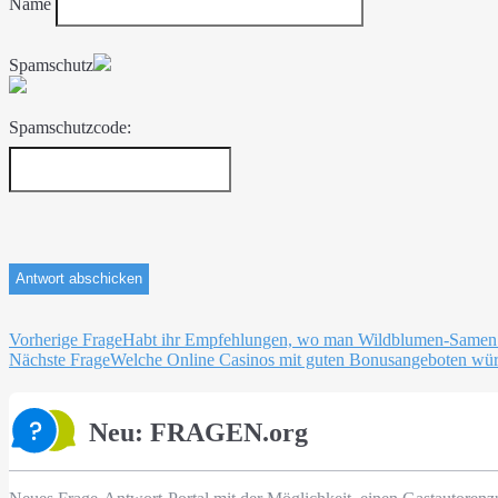
Name
Spamschutz
Spamschutzcode:
Beitragsnavigation
Vorherige Frage
Habt ihr Empfehlungen, wo man Wildblumen-Samen
Nächste Frage
Welche Online Casinos mit guten Bonusangeboten wür
Neu: FRAGEN.org