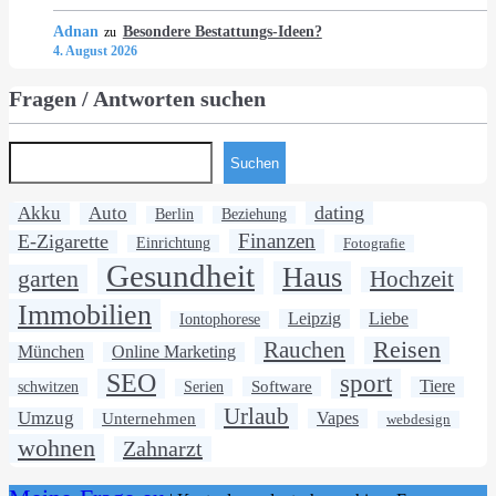
Adnan
Besondere Bestattungs-Ideen?
zu
4. August 2026
Fragen / Antworten suchen
Suchen
dating
Akku
Auto
Berlin
Beziehung
Finanzen
E-Zigarette
Einrichtung
Fotografie
Gesundheit
Haus
garten
Hochzeit
Immobilien
Leipzig
Liebe
Iontophorese
Rauchen
Reisen
München
Online Marketing
SEO
sport
Software
Tiere
schwitzen
Serien
Urlaub
Umzug
Unternehmen
Vapes
webdesign
wohnen
Zahnarzt