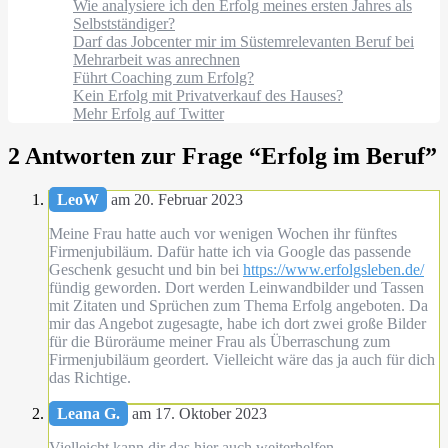
Wie analysiere ich den Erfolg meines ersten Jahres als
Selbstständiger?
Darf das Jobcenter mir im Süstemrelevanten Beruf bei
Mehrarbeit was anrechnen
Führt Coaching zum Erfolg?
Kein Erfolg mit Privatverkauf des Hauses?
Mehr Erfolg auf Twitter
2 Antworten zur Frage “
Erfolg im Beruf
”
LeoW
am 20. Februar 2023
Meine Frau hatte auch vor wenigen Wochen ihr fünftes
Firmenjubiläum. Dafür hatte ich via Google das passende
Geschenk gesucht und bin bei
https://www.erfolgsleben.de/
fündig geworden. Dort werden Leinwandbilder und Tassen
mit Zitaten und Sprüchen zum Thema Erfolg angeboten. Da
mir das Angebot zugesagte, habe ich dort zwei große Bilder
für die Büroräume meiner Frau als Überraschung zum
Firmenjubiläum geordert. Vielleicht wäre das ja auch für dich
das Richtige.
Leana G.
am 17. Oktober 2023
Vielleicht kann dir das hier auch weiterhelfen