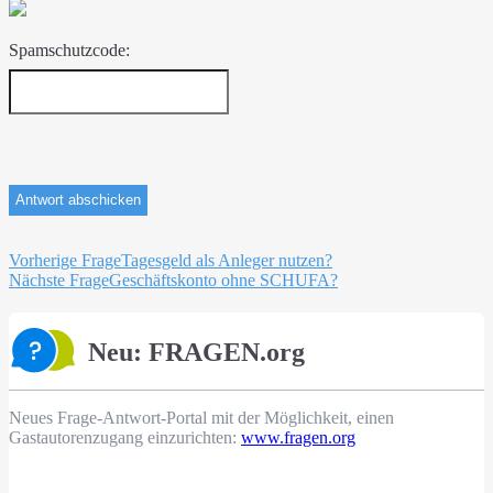
Spamschutzcode:
Beitragsnavigation
Vorherige Frage
Tagesgeld als Anleger nutzen?
Nächste Frage
Geschäftskonto ohne SCHUFA?
Neu: FRAGEN.org
Neues Frage-Antwort-Portal mit der Möglichkeit, einen
Gastautorenzugang einzurichten:
www.fragen.org