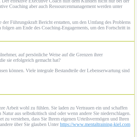
. Der effektive Executive Coach hilft dem Kunden nicht nur bei der
ecutive Coaching aber auch Ressourcenmanagement werden unter
e der Führungskraft Bericht erstatten, um den Umfang des Problems
n folgen am Ende des Coaching-Engagements, um den Fortschritt in
lnehmer, auf persönliche Weise auf die Grenzen ihrer
die sie erfolgreich gemacht hat?
hsen können. Viele integrale Bestandteile der Lebenserwartung sind
re Arbeit wohl zu fühlen. Sie laden zu Vertrauen ein und schaffen
on Natur aus selbstkritisch sind oder wenn andere Sie niederschlagen.
tet zu verstehen, dass Sie Ihrem eigenen Urteilsvermögen und Ihren
 andere über Sie glauben Unter
https://www.mentaltraining-kiel.com