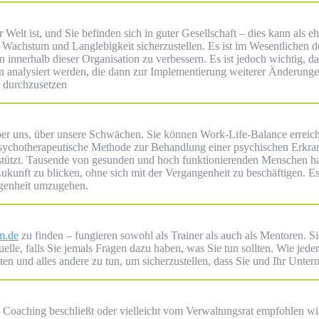
er Welt ist, und Sie befinden sich in guter Gesellschaft – dies kann als
 Wachstum und Langlebigkeit sicherzustellen. Es ist im Wesentlichen d
 innerhalb dieser Organisation zu verbessern. Es ist jedoch wichtig, 
n analysiert werden, die dann zur Implementierung weiterer Änderung
 durchzusetzen
er uns, über unsere Schwächen. Sie können Work-Life-Balance erreich
 psychotherapeutische Methode zur Behandlung einer psychischen Erkran
ützt. Tausende von gesunden und hoch funktionierenden Menschen habe
ie Zukunft zu blicken, ohne sich mit der Vergangenheit zu beschäftigen.
ngenheit umzugehen.
m.de
zu finden – fungieren sowohl als Trainer als auch als Mentoren. Si
elle, falls Sie jemals Fragen dazu haben, was Sie tun sollten. Wie jed
iten und alles andere zu tun, um sicherzustellen, dass Sie und Ihr Unter
 Coaching beschließt oder vielleicht vom Verwaltungsrat empfohlen wir