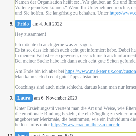
Namen der Organisation heißt es: „Wir glauben an Sie und Ihre F
Vorteile genießen können.“ Wenn Ihr Unternehmen möchte, dass
und Sie hoffen, Sie langfristig zu behalten. Unter
https://www.
Frido
am 4. Juli 2022
Hey zusammen!
Ich möchte da auch gerne was zu sagen.
Es ist so, dass ich mich auch echt gut informiert habe. Dabei 
In meinem Fall ist es so gewesen, dass ich mich auch informi
Bei meiner Suche habe ich dann auch echt gute Seiten gefunde
Am Ende bin ich aber bei
https://www.marketer-ux.com/custo
Man kann sich da echt gute Tipps abstauben.
Coachings sind auch nicht schlecht, daraus kann man nur lerne
Laura
am 6. November 2023
Unter Erziehungsstil versteht man die Art und Weise, wie Elte
die emotionale Bindung bezieht, die ein Säugling zu seiner pri
angeborener Merkmale, die bestimmen, wie ein Individuum die W
helfen. Infos unter
https://www.coachmitherz-renner.de
Ingo
am 6. November 2023