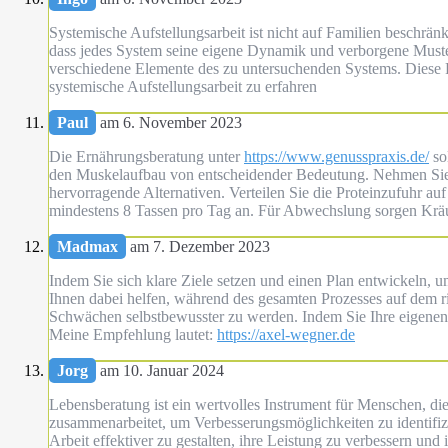
Systemische Aufstellungsarbeit ist nicht auf Familien beschrä
dass jedes System seine eigene Dynamik und verborgene Muste
verschiedene Elemente des zu untersuchenden Systems. Diese 
systemische Aufstellungsarbeit zu erfahren
Paul
am 6. November 2023
Die Ernährungsberatung unter
https://www.genusspraxis.de/
sol
den Muskelaufbau von entscheidender Bedeutung. Nehmen Sie ma
hervorragende Alternativen. Verteilen Sie die Proteinzufuhr au
mindestens 8 Tassen pro Tag an. Für Abwechslung sorgen Krä
Madmax
am 7. Dezember 2023
Indem Sie sich klare Ziele setzen und einen Plan entwickeln, 
Ihnen dabei helfen, während des gesamten Prozesses auf dem r
Schwächen selbstbewusster zu werden. Indem Sie Ihre eigenen
Meine Empfehlung lautet:
https://axel-wegner.de
Jorg
am 10. Januar 2024
Lebensberatung ist ein wertvolles Instrument für Menschen, d
zusammenarbeitet, um Verbesserungsmöglichkeiten zu identifizi
Arbeit effektiver zu gestalten, ihre Leistung zu verbessern und 