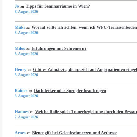
Jo
Tipps für Seminarräume in Wien?
zu
8. August 2026
Muki
Worauf sollte ich achten, wenn ich WPC-Terrassenboden 
zu
8. August 2026
Milos
Erfahrungen mit Schreinern?
zu
8. August 2026
Henry
Gibt es Zahnärzte, die speziell auf Angstpatienten eing
zu
8. August 2026
Rainer
Dachdecker oder Spengler beauftragen
zu
8. August 2026
Hannes
Welche Rolle spielt Trauerbegleitung durch den Bestat
zu
7. August 2026
Arnes
Bienengift bei Gelenkschmerzen und Arthrose
zu