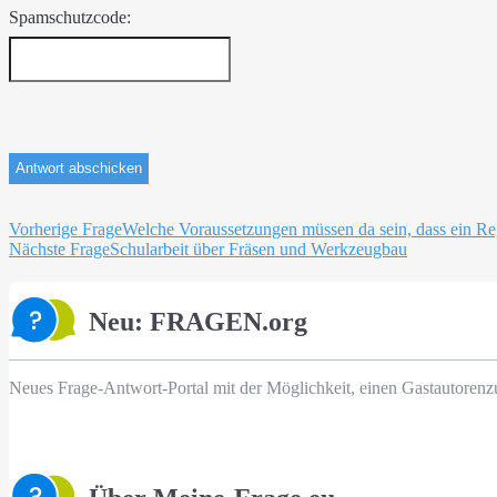
Spamschutzcode:
Beitragsnavigation
Vorherige Frage
Welche Voraussetzungen müssen da sein, dass ein Re
Nächste Frage
Schularbeit über Fräsen und Werkzeugbau
Neu: FRAGEN.org
Neues Frage-Antwort-Portal mit der Möglichkeit, einen Gastautorenz