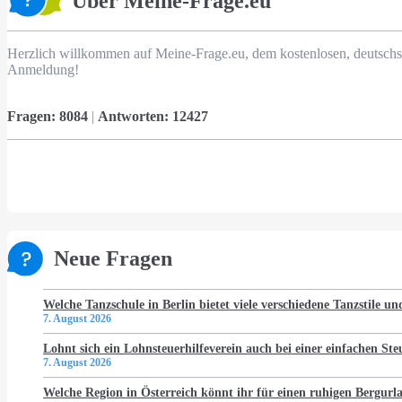
Über Meine-Frage.eu
Herzlich willkommen auf Meine-Frage.eu, dem kostenlosen, deutschs
Anmeldung!
Fragen:
8084
|
Antworten:
12427
Neue Fragen
Welche Tanzschule in Berlin bietet viele verschiedene Tanzstile u
7. August 2026
Lohnt sich ein Lohnsteuerhilfeverein auch bei einer einfachen St
7. August 2026
Welche Region in Österreich könnt ihr für einen ruhigen Bergur