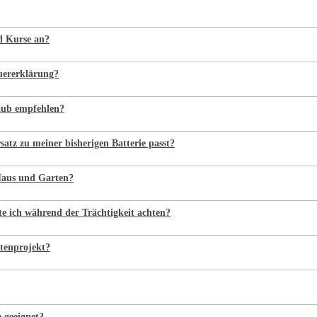
nd Kurse an?
euererklärung?
laub empfehlen?
satz zu meiner bisherigen Batterie passt?
 Haus und Garten?
te ich während der Trächtigkeit achten?
tenprojekt?
e geeignet?