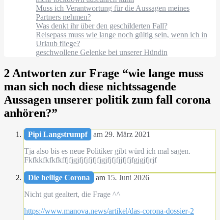
Muss ich Verantwortung für die Aussagen meines
Partners nehmen?
Was denkt ihr über den geschilderten Fall?
Reisepass muss wie lange noch gültig sein, wenn ich in
Urlaub fliege?
geschwollene Gelenke bei unserer Hündin
2 Antworten zur Frage “
wie lange muss
man sich noch diese nichtssagende
Aussagen unserer politik zum fall corona
anhören?
”
Pipi Langstrumpf
am 29. März 2021
Tja also bis es neue Politiker gibt würd ich mal sagen.
Fkfkkfkfkfkffjfjgjfjfjfjfjfjgjfjfjfjjfjfjfgjgjfjrjf
Die heilige Corona
am 15. Juni 2026
Nicht gut gealtert, die Frage ^^
https://www.manova.news/artikel/das-corona-dossier-2