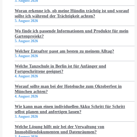
5. August 2026
Woran erkenne ich, ob meine Hündin trächtig ist und worauf
sollte ich während der Trächtigkeit achten?
5. August 2026
Wo finde ich passende Informationen und Produkte für mein
Gartenprojekt?
5. August 2026
Welcher Entsafter passt am besten zu meinem Alltag?
5. August 2026
Welche Tanzschule in Berlin ist für Anfänger und
Fortgeschrittene geeignet?
4. August 2026
Worauf sollte man bei der Hotelsuche zum Oktoberfest in
München achten?
4. August 2026
Wie kann man einen individuellen Akku Schritt für Schritt
selbst planen und anfertigen lassen?
3. August 2026
Welche Lösung hilft mir bei der Verwaltung von
Immobiliendokumenten und Datenräumen?
3. August 2026