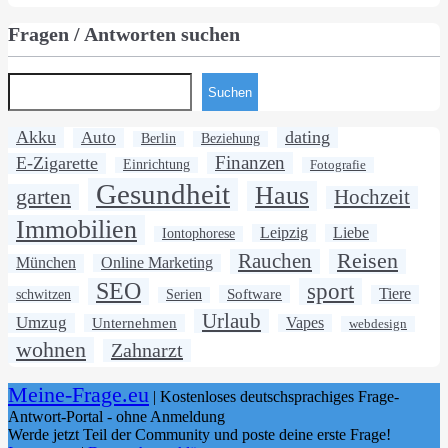
Fragen / Antworten suchen
Suchen
Akku
dating
Auto
Berlin
Beziehung
Finanzen
E-Zigarette
Einrichtung
Fotografie
Gesundheit
Haus
garten
Hochzeit
Immobilien
Leipzig
Liebe
Iontophorese
Rauchen
Reisen
München
Online Marketing
SEO
sport
Software
Tiere
schwitzen
Serien
Urlaub
Umzug
Unternehmen
Vapes
webdesign
wohnen
Zahnarzt
Meine-Frage.eu
| Kostenloses deutschsprachiges Frage-
Antwort-Portal - ohne Anmeldung
Werde jetzt Teil der Community und poste deine erste Frage!