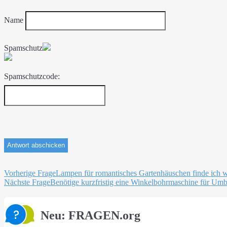
Name
Spamschutz
Spamschutzcode:
Beitragsnavigation
Vorherige Frage
Lampen für romantisches Gartenhäuschen finde ich 
Nächste Frage
Benötige kurzfristig eine Winkelbohrmaschine für Um
Neu: FRAGEN.org