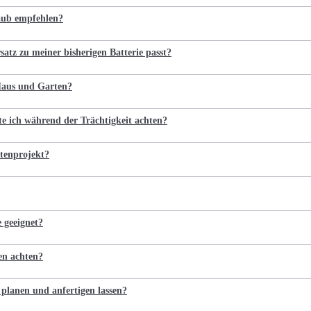
laub empfehlen?
satz zu meiner bisherigen Batterie passt?
 Haus und Garten?
te ich während der Trächtigkeit achten?
tenprojekt?
e geeignet?
en achten?
 planen und anfertigen lassen?