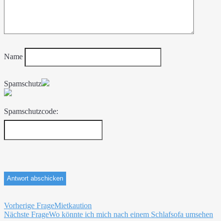
Name
Spamschutz
Spamschutzcode:
Beitragsnavigation
Vorherige Frage
Mietkaution
Nächste Frage
Wo könnte ich mich nach einem Schlafsofa umsehen