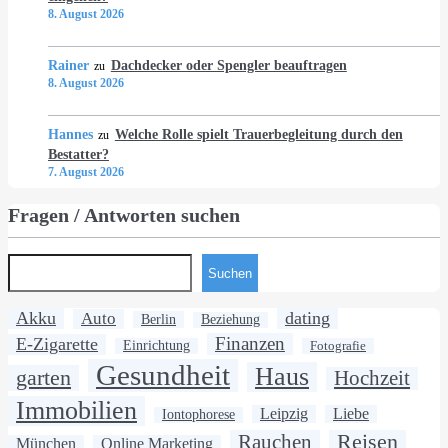
8. August 2026
Rainer
Dachdecker oder Spengler beauftragen
zu
8. August 2026
Hannes
Welche Rolle spielt Trauerbegleitung durch den
zu
Bestatter?
7. August 2026
Fragen / Antworten suchen
Suchen
Akku
dating
Auto
Berlin
Beziehung
Finanzen
E-Zigarette
Einrichtung
Fotografie
Gesundheit
Haus
garten
Hochzeit
Immobilien
Leipzig
Liebe
Iontophorese
Rauchen
Reisen
München
Online Marketing