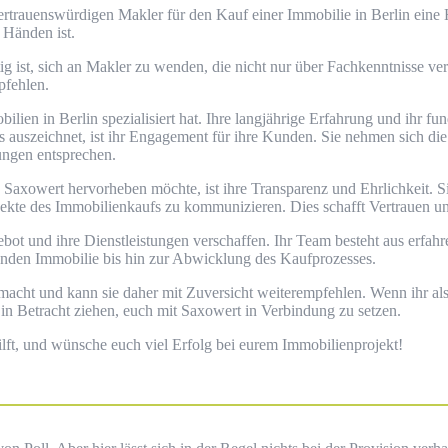
rtrauenswürdigen Makler für den Kauf einer Immobilie in Berlin​ eine 
 Händen ist.
tig ist, sich an Makler zu wenden, die nicht nur über Fachkenntnisse v
pfehlen.
lien in Berlin spezialisiert hat. Ihre langjährige Erfahrung und ihr f
rs auszeichnet, ist ihr Engagement für ihre Kunden. Sie nehmen sich d
ungen entsprechen.
 Saxowert hervorheben möchte, ist ihre Transparenz und Ehrlichkeit. S
pekte des Immobilienkaufs zu kommunizieren. Dies schafft Vertrauen un
bot und ihre Dienstleistungen verschaffen. Ihr Team besteht aus erfah
enden Immobilie bis hin zur Abwicklung des Kaufprozesses.
emacht und kann sie daher mit Zuversicht weiterempfehlen. Wenn ihr al
ll in Betracht ziehen, euch mit Saxowert in Verbindung zu setzen.
ilft, und wünsche euch viel Erfolg bei eurem Immobilienprojekt!