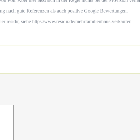
n Poll. Aber hier lässt sich in der Regel nichts bei der Provision verh
ung nach gute Referenzen als auch positive Google Bewertungen.
er residir, siehe https:/www.residir.de/mehrfamilienhaus-verkaufen