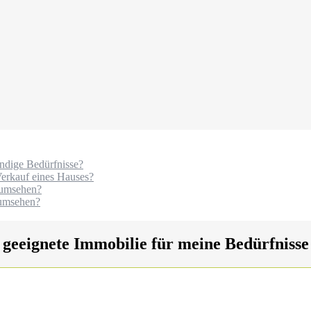
ndige Bedürfnisse?
Verkauf eines Hauses?
 umsehen?
 umsehen?
e geeignete Immobilie für meine Bedürfnisse