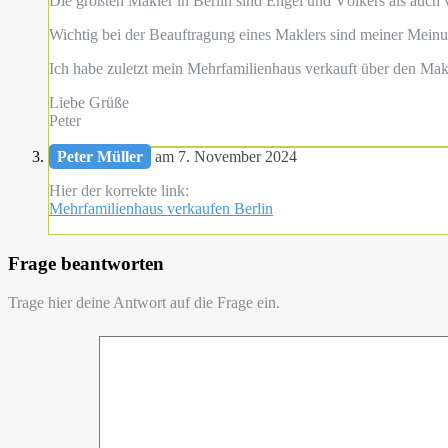
Die größten Makler in Berlin sind Engel und Völkers als auch vo
Wichtig bei der Beauftragung eines Maklers sind meiner Mein
Ich habe zuletzt mein Mehrfamilienhaus verkauft über den Makl
Liebe Grüße
Peter
Peter Müller
am 7. November 2024
Hier der korrekte link:
Mehrfamilienhaus verkaufen Berlin
Frage beantworten
Trage hier deine Antwort auf die Frage ein.