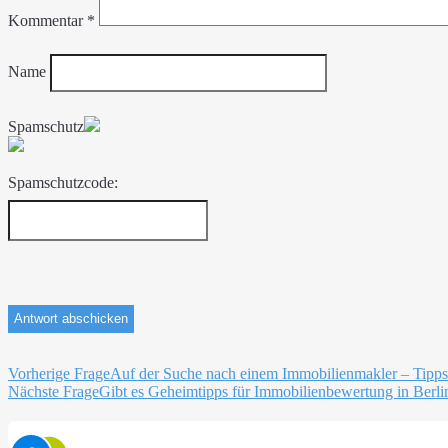
Kommentar
*
Name
Spamschutz
Spamschutzcode:
Beitragsnavigation
Vorherige Frage
Auf der Suche nach einem Immobilienmakler – Tipp
Nächste Frage
Gibt es Geheimtipps für Immobilienbewertung in Berli