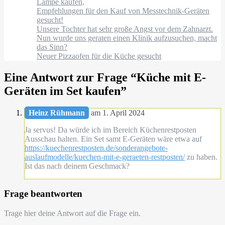
Lampe kaufen,
Empfehlungen für den Kauf von Messtechnik-Geräten
gesucht!
Unsere Tochter hat sehr große Angst vor dem Zahnarzt.
Nun wurde uns geraten einen Klinik aufzusuchen, macht
das Sinn?
Neuer Pizzaofen für die Küche gesucht
Eine Antwort zur Frage “
Küche mit E-
Geräten im Set kaufen
”
Heinz Rühmann
am 1. April 2024
Ja servus! Da würde ich im Bereich Küchenrestposten
Ausschau halten. Ein Set samt E-Geräten wäre etwa auf
https://kuechenrestposten.de/sonderangebote-
auslaufmodelle/kuechen-mit-e-geraeten-restposten/
zu haben.
Ist das nach deinem Geschmack?
Frage beantworten
Trage hier deine Antwort auf die Frage ein.