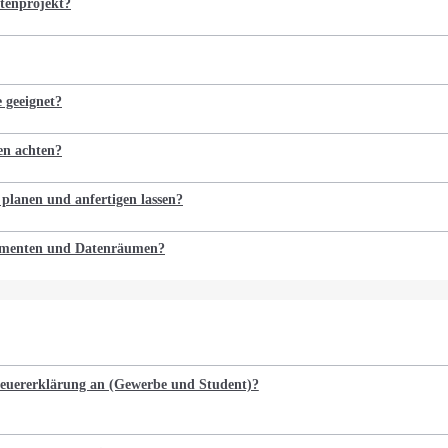
tenprojekt?
e geeignet?
en achten?
 planen und anfertigen lassen?
kumenten und Datenräumen?
Steuererklärung an (Gewerbe und Student)?