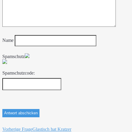
Name
Spamschutz
Spamschutzcode:
Beitragsnavigation
Vorherige Frage
Glastisch hat Kratzer