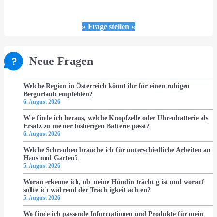
» Frage stellen «
Neue Fragen
Welche Region in Österreich könnt ihr für einen ruhigen
Bergurlaub empfehlen?
6. August 2026
Wie finde ich heraus, welche Knopfzelle oder Uhrenbatterie als
Ersatz zu meiner bisherigen Batterie passt?
6. August 2026
Welche Schrauben brauche ich für unterschiedliche Arbeiten an
Haus und Garten?
5. August 2026
Woran erkenne ich, ob meine Hündin trächtig ist und worauf
sollte ich während der Trächtigkeit achten?
5. August 2026
Wo finde ich passende Informationen und Produkte für mein