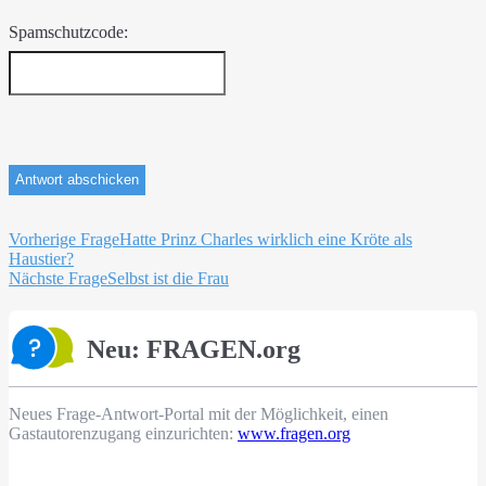
Spamschutzcode:
Beitragsnavigation
Vorherige Frage
Hatte Prinz Charles wirklich eine Kröte als
Haustier?
Nächste Frage
Selbst ist die Frau
Neu: FRAGEN.org
Neues Frage-Antwort-Portal mit der Möglichkeit, einen
Gastautorenzugang einzurichten:
www.fragen.org