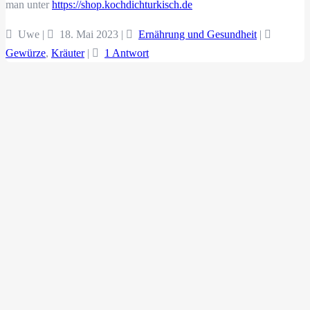
man unter
https://shop.kochdichturkisch.de
Uwe |
18. Mai 2023
|
Ernährung und Gesundheit
|
Gewürze
,
Kräuter
|
1 Antwort