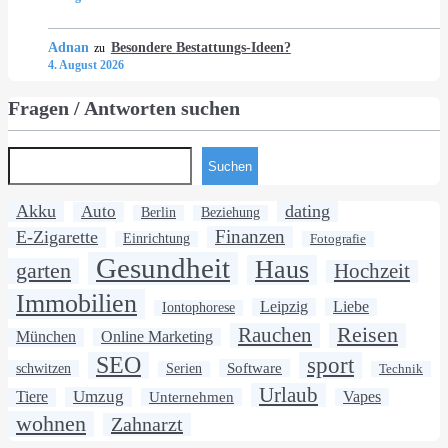
Adnan
Besondere Bestattungs-Ideen?
zu
4. August 2026
Fragen / Antworten suchen
Suchen
Akku
dating
Auto
Berlin
Beziehung
Finanzen
E-Zigarette
Einrichtung
Fotografie
Gesundheit
Haus
garten
Hochzeit
Immobilien
Leipzig
Liebe
Iontophorese
Rauchen
Reisen
München
Online Marketing
SEO
sport
Software
schwitzen
Serien
Technik
Urlaub
Umzug
Tiere
Unternehmen
Vapes
wohnen
Zahnarzt