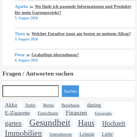
Agatha
Wo finde ich passende Informationen und Produkte
zu
für mein Gartenprojekt?
5. August 2026
Tiara
Welcher Entsafter passt am besten zu meinem Alltag?
zu
5. August 2026
Petar
Grabpflege übernehmen?
zu
4. August 2026
Fragen / Antworten suchen
Suchen
Akku
dating
Auto
Berlin
Beziehung
Finanzen
E-Zigarette
Einrichtung
Fotografie
Gesundheit
Haus
garten
Hochzeit
Immobilien
Leipzig
Liebe
Iontophorese