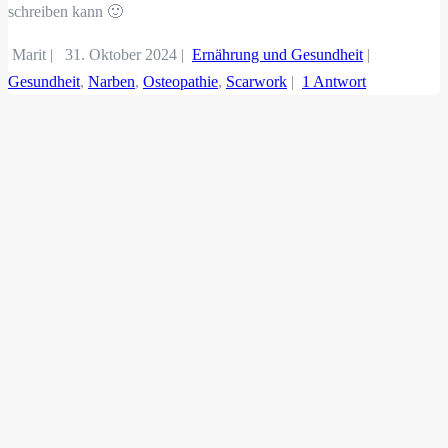
schreiben kann 🙂
Marit |
31. Oktober 2024
|
Ernährung und Gesundheit
|
Gesundheit
,
Narben
,
Osteopathie
,
Scarwork
|
1 Antwort