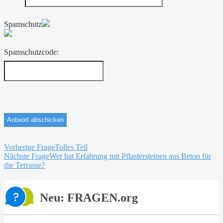
Spamschutz
Spamschutzcode:
Beitragsnavigation
Vorherige Frage
Tolles Teil
Nächste Frage
Wer hat Erfahrung mit Pflastersteinen aus Beton für
die Terrasse?
Neu: FRAGEN.org