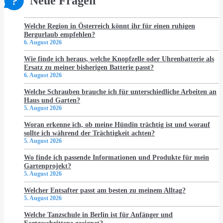
Neue Fragen
Welche Region in Österreich könnt ihr für einen ruhigen
Bergurlaub empfehlen?
6. August 2026
Wie finde ich heraus, welche Knopfzelle oder Uhrenbatterie als
Ersatz zu meiner bisherigen Batterie passt?
6. August 2026
Welche Schrauben brauche ich für unterschiedliche Arbeiten an
Haus und Garten?
5. August 2026
Woran erkenne ich, ob meine Hündin trächtig ist und worauf
sollte ich während der Trächtigkeit achten?
5. August 2026
Wo finde ich passende Informationen und Produkte für mein
Gartenprojekt?
5. August 2026
Welcher Entsafter passt am besten zu meinem Alltag?
5. August 2026
Welche Tanzschule in Berlin ist für Anfänger und