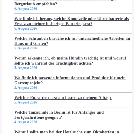
Bergurlaub empfehlen?
6. August 2026
Wie finde ich heraus, welche Knopfzelle oder Uhrenbatterie als
Ersatz zu meiner bisherigen Batterie passt?
6. August 2026
Welche Schrauben brauche ich für unterschiedliche Arbeiten an
Haus und Garten?
5. August 2026
Woran erkenne ich, ob meine Hündin trächtig ist und worauf
sollte ich während der Trächtigkeit achten?
5. August 2026
Wo finde ich passende Informationen und Produkte für mein
Gartenprojekt?
5. August 2026
Welcher Entsafter passt am besten zu meinem Alltag?
5. August 2026
Welche Tanzschule in Berlin ist für Anfänger und
Fortgeschrittene geeignet?
4. August 2026
Worauf sollte man bei der Hotelsuche zum Oktoberfest in