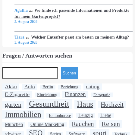
Agatha
Wo finde ich passende Informationen und Produkte
zu
für mein Gartenprojekt?
5. August 2026
Tiara
Welcher Entsafter passt am besten zu meinem Alltag?
zu
5. August 2026
Fragen / Antworten suchen
Suchen
Akku
dating
Auto
Berlin
Beziehung
Finanzen
E-Zigarette
Einrichtung
Fotografie
Gesundheit
Haus
garten
Hochzeit
Immobilien
Leipzig
Liebe
Iontophorese
Rauchen
Reisen
München
Online Marketing
SEO
sport
Software
schwitzen
Serien
Technik