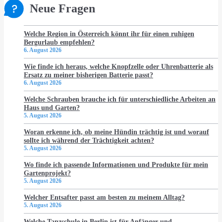
Neue Fragen
Welche Region in Österreich könnt ihr für einen ruhigen
Bergurlaub empfehlen?
6. August 2026
Wie finde ich heraus, welche Knopfzelle oder Uhrenbatterie als
Ersatz zu meiner bisherigen Batterie passt?
6. August 2026
Welche Schrauben brauche ich für unterschiedliche Arbeiten an
Haus und Garten?
5. August 2026
Woran erkenne ich, ob meine Hündin trächtig ist und worauf
sollte ich während der Trächtigkeit achten?
5. August 2026
Wo finde ich passende Informationen und Produkte für mein
Gartenprojekt?
5. August 2026
Welcher Entsafter passt am besten zu meinem Alltag?
5. August 2026
Welche Tanzschule in Berlin ist für Anfänger und