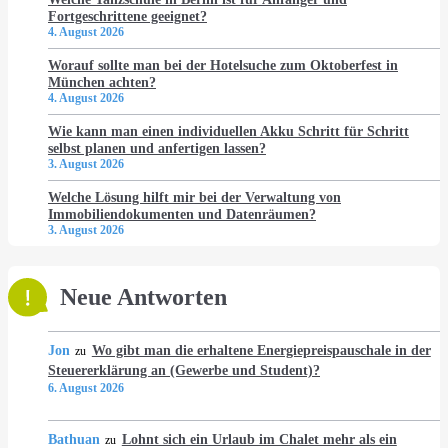
Fortgeschrittene geeignet?
4. August 2026
Worauf sollte man bei der Hotelsuche zum Oktoberfest in
München achten?
4. August 2026
Wie kann man einen individuellen Akku Schritt für Schritt
selbst planen und anfertigen lassen?
3. August 2026
Welche Lösung hilft mir bei der Verwaltung von
Immobiliendokumenten und Datenräumen?
3. August 2026
Neue Antworten
Jon
Wo gibt man die erhaltene Energiepreispauschale in der
zu
Steuererklärung an (Gewerbe und Student)?
6. August 2026
Bathuan
Lohnt sich ein Urlaub im Chalet mehr als ein
zu