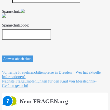
Spamschutz
Spamschutzcode:
Beitragsnavigation
Vorherige Frage
Immobilienpreise in Dresden – Wer hat aktuelle
Informationen?
Nächste Frage
Empfehlungen für den Kauf von Messtechnik-
Geräten gesucht!
Neu: FRAGEN.org