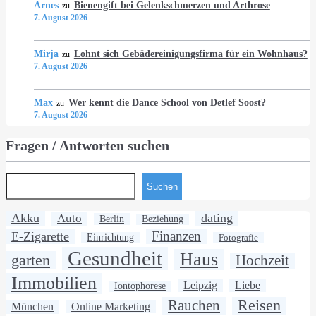
Arnes
Bienengift bei Gelenkschmerzen und Arthrose
zu
7. August 2026
Mirja
Lohnt sich Gebädereinigungsfirma für ein Wohnhaus?
zu
7. August 2026
Max
Wer kennt die Dance School von Detlef Soost?
zu
7. August 2026
Fragen / Antworten suchen
Suchen
Akku
dating
Auto
Berlin
Beziehung
Finanzen
E-Zigarette
Einrichtung
Fotografie
Gesundheit
Haus
garten
Hochzeit
Immobilien
Leipzig
Liebe
Iontophorese
Rauchen
Reisen
München
Online Marketing