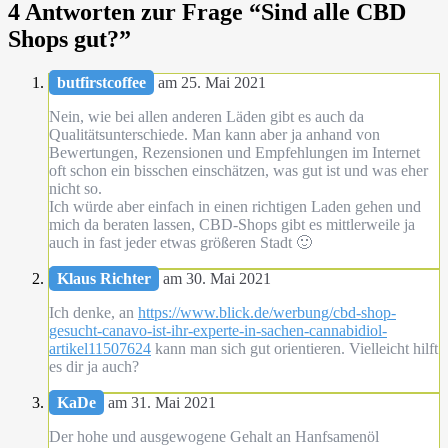
4 Antworten zur Frage “
Sind alle CBD
Shops gut?
”
butfirstcoffee
am 25. Mai 2021
Nein, wie bei allen anderen Läden gibt es auch da
Qualitätsunterschiede. Man kann aber ja anhand von
Bewertungen, Rezensionen und Empfehlungen im Internet
oft schon ein bisschen einschätzen, was gut ist und was eher
nicht so.
Ich würde aber einfach in einen richtigen Laden gehen und
mich da beraten lassen, CBD-Shops gibt es mittlerweile ja
auch in fast jeder etwas größeren Stadt 🙂
Klaus Richter
am 30. Mai 2021
Ich denke, an
https://www.blick.de/werbung/cbd-shop-
gesucht-canavo-ist-ihr-experte-in-sachen-cannabidiol-
artikel11507624
kann man sich gut orientieren. Vielleicht hilft
es dir ja auch?
KaDe
am 31. Mai 2021
Der hohe und ausgewogene Gehalt an Hanfsamenöl