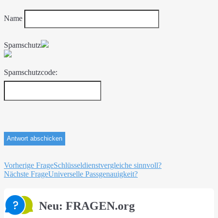
Name
Spamschutz
Spamschutzcode:
Beitragsnavigation
Vorherige Frage
Schlüsseldienstvergleiche sinnvoll?
Nächste Frage
Universelle Passgenauigkeit?
Neu: FRAGEN.org