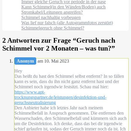
Immer gleiche Geruch vor periode in der nase
Kann Schimmel(in den Wänden/Boden) auch
Stromkabel/Leitungen angreifen?
Schimmel nachhaltig vorbeugen
Was lief nur falsch (alle Autogrammfotos zerstört)
Schimmelgeruch ohne Schimmel?
2 Antworten zur Frage “
Geruch nach
Schimmel vor 2 Monaten – was tun?
”
Anonym
am 10. Mai 2023
Hey
Das heißt du hast den Schimmel selbst entfernt? In so fällen
kann es sein, dass du ihn nicht ganz entfernt hast und der
Schimmel noch irgendwie festsitzt. Schau mal hier:
https://www.apt-
trocknungspartner.de/leistungen/desinfektion-und-
geruchsneutralisierung
Den Anbieter habe ich letztes Jahr nach meinem
Schimmelbefall in Anspruch genommen. Die entfernen den
Wasserschaden, den Schimmelbefall und kümmern sich auch
um die Desinfektion. Ich denke, dass das bei dir irgendwie
schief gelaufen ist, sodass der Geruch immer noch da ist. Ich