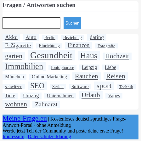
Fragen / Antworten suchen
Suchen
Akku
dating
Auto
Berlin
Beziehung
Finanzen
E-Zigarette
Einrichtung
Fotografie
Gesundheit
Haus
garten
Hochzeit
Immobilien
Leipzig
Liebe
Iontophorese
Rauchen
Reisen
München
Online Marketing
SEO
sport
Software
schwitzen
Serien
Technik
Urlaub
Umzug
Tiere
Unternehmen
Vapes
wohnen
Zahnarzt
Meine-Frage.eu
| Kostenloses deutschsprachiges Frage-
Antwort-Portal - ohne Anmeldung
Werde jetzt Teil der Community und poste deine erste Frage!
Impressum
|
Datenschutzerklärung