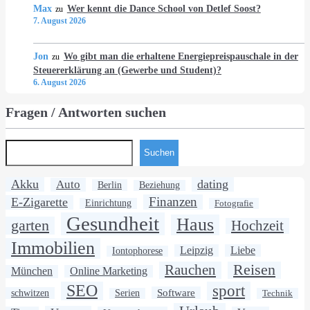
Max
Wer kennt die Dance School von Detlef Soost?
zu
7. August 2026
Jon
Wo gibt man die erhaltene Energiepreispauschale in der
zu
Steuererklärung an (Gewerbe und Student)?
6. August 2026
Fragen / Antworten suchen
Suchen
Akku
dating
Auto
Berlin
Beziehung
Finanzen
E-Zigarette
Einrichtung
Fotografie
Gesundheit
Haus
garten
Hochzeit
Immobilien
Leipzig
Liebe
Iontophorese
Rauchen
Reisen
München
Online Marketing
SEO
sport
Software
schwitzen
Serien
Technik