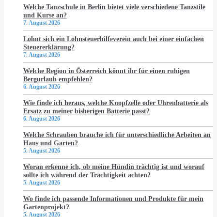
Welche Tanzschule in Berlin bietet viele verschiedene Tanzstile
und Kurse an?
7. August 2026
Lohnt sich ein Lohnsteuerhilfeverein auch bei einer einfachen
Steuererklärung?
7. August 2026
Welche Region in Österreich könnt ihr für einen ruhigen
Bergurlaub empfehlen?
6. August 2026
Wie finde ich heraus, welche Knopfzelle oder Uhrenbatterie als
Ersatz zu meiner bisherigen Batterie passt?
6. August 2026
Welche Schrauben brauche ich für unterschiedliche Arbeiten an
Haus und Garten?
5. August 2026
Woran erkenne ich, ob meine Hündin trächtig ist und worauf
sollte ich während der Trächtigkeit achten?
5. August 2026
Wo finde ich passende Informationen und Produkte für mein
Gartenprojekt?
5. August 2026