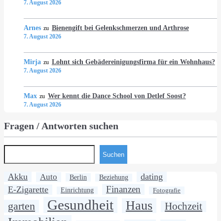
7. August 2026
Arnes
Bienengift bei Gelenkschmerzen und Arthrose
zu
7. August 2026
Mirja
Lohnt sich Gebädereinigungsfirma für ein Wohnhaus?
zu
7. August 2026
Max
Wer kennt die Dance School von Detlef Soost?
zu
7. August 2026
Fragen / Antworten suchen
Suchen
Akku
dating
Auto
Berlin
Beziehung
Finanzen
E-Zigarette
Einrichtung
Fotografie
Gesundheit
Haus
garten
Hochzeit