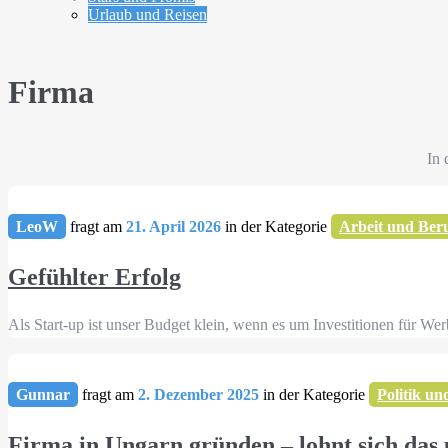
Urlaub und Reisen
Firma
In 
LeoW
fragt am
21. April 2026
in der Kategorie
Arbeit und Ber
Gefühlter Erfolg
Als Start-up ist unser Budget klein, wenn es um Investitionen für 
Gunnar
fragt am
2. Dezember 2025
in der Kategorie
Politik un
Firma in Ungarn gründen – lohnt sich das 