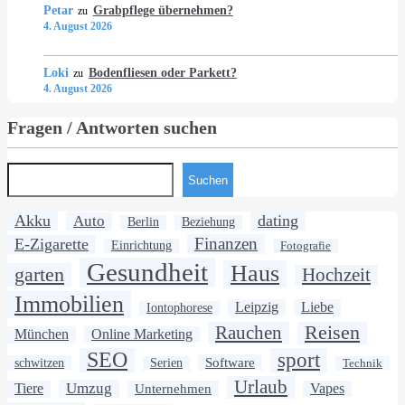
Petar
Grabpflege übernehmen?
zu
4. August 2026
Loki
Bodenfliesen oder Parkett?
zu
4. August 2026
Fragen / Antworten suchen
Suchen
Akku
dating
Auto
Berlin
Beziehung
Finanzen
E-Zigarette
Einrichtung
Fotografie
Gesundheit
Haus
garten
Hochzeit
Immobilien
Leipzig
Liebe
Iontophorese
Rauchen
Reisen
München
Online Marketing
SEO
sport
Software
schwitzen
Serien
Technik
Urlaub
Umzug
Tiere
Unternehmen
Vapes