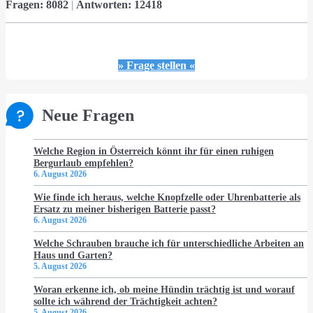
Fragen:
8082
|
Antworten:
12418
» Frage stellen «
Neue Fragen
Welche Region in Österreich könnt ihr für einen ruhigen
Bergurlaub empfehlen?
6. August 2026
Wie finde ich heraus, welche Knopfzelle oder Uhrenbatterie als
Ersatz zu meiner bisherigen Batterie passt?
6. August 2026
Welche Schrauben brauche ich für unterschiedliche Arbeiten an
Haus und Garten?
5. August 2026
Woran erkenne ich, ob meine Hündin trächtig ist und worauf
sollte ich während der Trächtigkeit achten?
5. August 2026