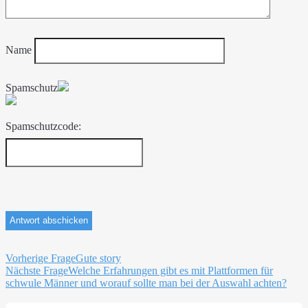
Name
Spamschutz
Spamschutzcode:
Beitragsnavigation
Vorherige Frage
Gute story
Nächste Frage
Welche Erfahrungen gibt es mit Plattformen für
schwule Männer und worauf sollte man bei der Auswahl achten?