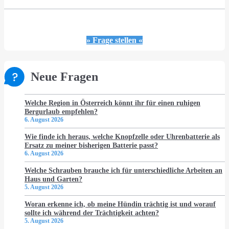
» Frage stellen «
Neue Fragen
Welche Region in Österreich könnt ihr für einen ruhigen
Bergurlaub empfehlen?
6. August 2026
Wie finde ich heraus, welche Knopfzelle oder Uhrenbatterie als
Ersatz zu meiner bisherigen Batterie passt?
6. August 2026
Welche Schrauben brauche ich für unterschiedliche Arbeiten an
Haus und Garten?
5. August 2026
Woran erkenne ich, ob meine Hündin trächtig ist und worauf
sollte ich während der Trächtigkeit achten?
5. August 2026