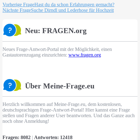
Beitragsnavigation
Vorherige Frage
Hast du da schon Erfahrungen gemacht?
Nächste Frage
Suche Dirndl und Lederhose für Hochzeit
Neu: FRAGEN.org
Neues Frage-Antwort-Portal mit der Möglichkeit, einen
Gastautorenzugang einzurichten:
www.fragen.org
Über Meine-Frage.eu
Herzlich willkommen auf Meine-Frage.eu, dem kostenlosen,
deutschsprachigen Frage-Antwort-Portal! Hier kannst eine Frage
stellen und Fragen anderer User beantworten. Und das Ganze auch
noch ohne Anmeldung!
Fragen:
8082
|
Antworten:
12418