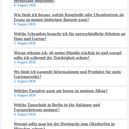
Bergurlaub empfehlen?
6. August 2026
Wie finde ich heraus, welche Knopfzelle oder Uhrenbatterie als
Ersatz zu meiner bisherigen Batterie passt?
6. August 2026
Welche Schrauben brauche ich für unterschiedliche Arbeiten an
Haus und Garten?
5. August 2026
Woran erkenne ich, ob meine Hündin trächtig ist und worauf
sollte ich während der Trächtigkeit achten?
5. August 2026
Wo finde ich passende Informationen und Produkte für mein
Gartenprojekt?
5. August 2026
Welcher Entsafter passt am besten zu meinem Alltag?
5. August 2026
Welche Tanzschule in Berlin ist für Anfänger und
Fortgeschrittene geeignet?
4. August 2026
Worauf sollte man bei der Hotelsuche zum Oktoberfest in
München achten?