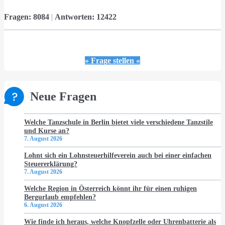
Fragen:
8084
|
Antworten:
12422
» Frage stellen «
Neue Fragen
Welche Tanzschule in Berlin bietet viele verschiedene Tanzstile
und Kurse an?
7. August 2026
Lohnt sich ein Lohnsteuerhilfeverein auch bei einer einfachen
Steuererklärung?
7. August 2026
Welche Region in Österreich könnt ihr für einen ruhigen
Bergurlaub empfehlen?
6. August 2026
Wie finde ich heraus, welche Knopfzelle oder Uhrenbatterie als