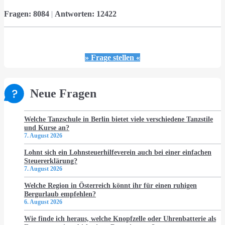
Fragen:
8084
|
Antworten:
12422
» Frage stellen «
Neue Fragen
Welche Tanzschule in Berlin bietet viele verschiedene Tanzstile
und Kurse an?
7. August 2026
Lohnt sich ein Lohnsteuerhilfeverein auch bei einer einfachen
Steuererklärung?
7. August 2026
Welche Region in Österreich könnt ihr für einen ruhigen
Bergurlaub empfehlen?
6. August 2026
Wie finde ich heraus, welche Knopfzelle oder Uhrenbatterie als