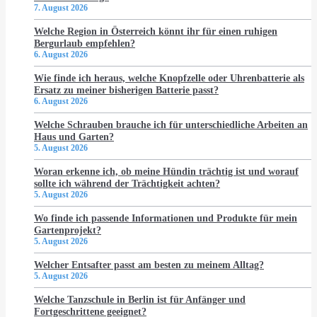
7. August 2026
Welche Region in Österreich könnt ihr für einen ruhigen
Bergurlaub empfehlen?
6. August 2026
Wie finde ich heraus, welche Knopfzelle oder Uhrenbatterie als
Ersatz zu meiner bisherigen Batterie passt?
6. August 2026
Welche Schrauben brauche ich für unterschiedliche Arbeiten an
Haus und Garten?
5. August 2026
Woran erkenne ich, ob meine Hündin trächtig ist und worauf
sollte ich während der Trächtigkeit achten?
5. August 2026
Wo finde ich passende Informationen und Produkte für mein
Gartenprojekt?
5. August 2026
Welcher Entsafter passt am besten zu meinem Alltag?
5. August 2026
Welche Tanzschule in Berlin ist für Anfänger und
Fortgeschrittene geeignet?