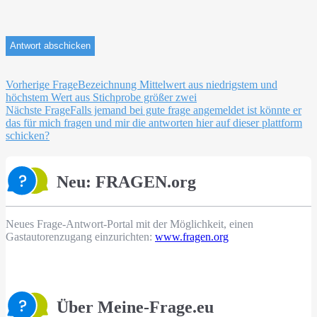
Beitragsnavigation
Vorherige Frage
Bezeichnung Mittelwert aus niedrigstem und
höchstem Wert aus Stichprobe größer zwei
Nächste Frage
Falls jemand bei gute frage angemeldet ist könnte er
das für mich fragen und mir die antworten hier auf dieser plattform
schicken?
Neu: FRAGEN.org
Neues Frage-Antwort-Portal mit der Möglichkeit, einen
Gastautorenzugang einzurichten:
www.fragen.org
Über Meine-Frage.eu