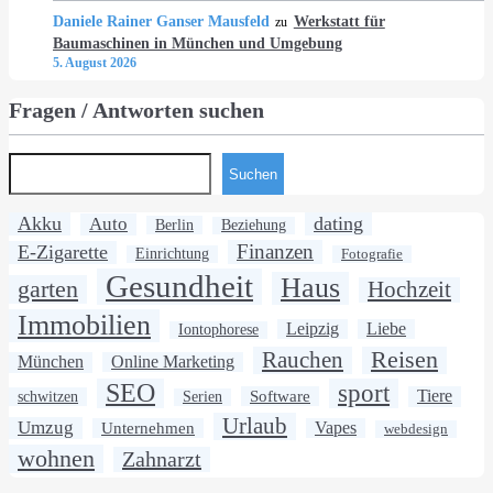
Daniele Rainer Ganser Mausfeld
Werkstatt für
zu
Baumaschinen in München und Umgebung
5. August 2026
Fragen / Antworten suchen
Suchen
Akku
dating
Auto
Berlin
Beziehung
Finanzen
E-Zigarette
Einrichtung
Fotografie
Gesundheit
Haus
garten
Hochzeit
Immobilien
Leipzig
Liebe
Iontophorese
Rauchen
Reisen
München
Online Marketing
SEO
sport
Software
Tiere
schwitzen
Serien
Urlaub
Umzug
Unternehmen
Vapes
webdesign
wohnen
Zahnarzt