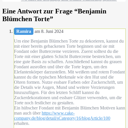
Eine Antwort zur Frage “
Benjamin
Blümchen Torte
”
Ramira
am 8. Juni 2024
Um eine Benjamin Blümchen Torte zu dekorieren, kannst du
mit einer bereits gebackenen Torte beginnen und sie mit
Fondant oder Buttercreme verzieren. Zuerst solltest du die
Torte mit einer glatten Schicht Buttercreme bestreichen, um
eine gute Basis zu schaffen. Anschließend kannst du grauen
Fondant ausrollen und über die Torte legen, um den
Elefantenkörper darzustellen. Mit weißem und rotem Fondant
kannst du die typischen Merkmale wie den Hut und die
Ohren formen. Nutze essbare Farben oder Zuckerschrift, um
die Details wie Augen, Mund und weitere Verzierungen
hinzuzufügen. Für den letzten Schliff kannst du
Zuckerdekorationen und essbare Glitzer verwenden, um die
Torte noch festlicher zu gestalten.
Ein hübscher Fondant mit Benjamin Blümchen Motiven kann
man auch über
https://www.cake-
company.de/blog/detail/sCategory/16/blogArticle/100
erhalten.