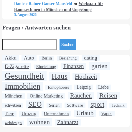
Daniele Rainer Ganser Mausfeld
Werkstatt für
zu
Baumaschinen in München und Umgebung
5. August 2026
Fragen / Antworten suchen
Suchen
Akku
dating
Auto
Berlin
Beziehung
garten
Finanzen
E-Zigarette
Einrichtung
Gesundheit
Haus
Hochzeit
Immobilien
Leipzig
Liebe
Iontophorese
Rauchen
Reisen
München
Online Marketing
SEO
sport
Software
schwitzen
Serien
Technik
Urlaub
Umzug
Tiere
Unternehmen
Vapes
wohnen
Zahnarzt
webdesign