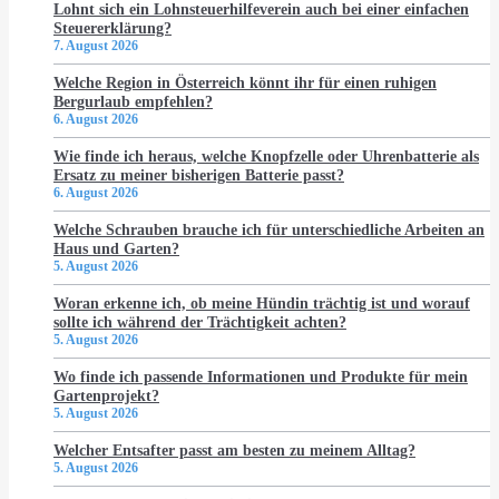
Lohnt sich ein Lohnsteuerhilfeverein auch bei einer einfachen
Steuererklärung?
7. August 2026
Welche Region in Österreich könnt ihr für einen ruhigen
Bergurlaub empfehlen?
6. August 2026
Wie finde ich heraus, welche Knopfzelle oder Uhrenbatterie als
Ersatz zu meiner bisherigen Batterie passt?
6. August 2026
Welche Schrauben brauche ich für unterschiedliche Arbeiten an
Haus und Garten?
5. August 2026
Woran erkenne ich, ob meine Hündin trächtig ist und worauf
sollte ich während der Trächtigkeit achten?
5. August 2026
Wo finde ich passende Informationen und Produkte für mein
Gartenprojekt?
5. August 2026
Welcher Entsafter passt am besten zu meinem Alltag?
5. August 2026