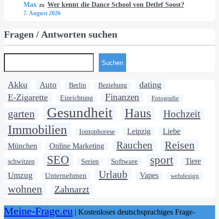
Max
Wer kennt die Dance School von Detlef Soost?
zu
7. August 2026
Fragen / Antworten suchen
Suchen
Akku
dating
Auto
Berlin
Beziehung
Finanzen
E-Zigarette
Einrichtung
Fotografie
Gesundheit
Haus
garten
Hochzeit
Immobilien
Leipzig
Liebe
Iontophorese
Rauchen
Reisen
München
Online Marketing
SEO
sport
Software
Tiere
schwitzen
Serien
Urlaub
Umzug
Unternehmen
Vapes
webdesign
wohnen
Zahnarzt
Meine-Frage.eu
| Kostenloses deutschsprachiges Frage-