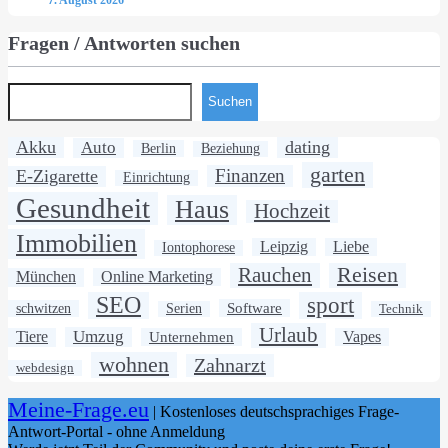
7. August 2026
Fragen / Antworten suchen
Suchen
Akku
dating
Auto
Berlin
Beziehung
garten
Finanzen
E-Zigarette
Einrichtung
Gesundheit
Haus
Hochzeit
Immobilien
Leipzig
Liebe
Iontophorese
Rauchen
Reisen
München
Online Marketing
SEO
sport
Software
schwitzen
Serien
Technik
Urlaub
Umzug
Tiere
Unternehmen
Vapes
wohnen
Zahnarzt
webdesign
Meine-Frage.eu
| Kostenloses deutschsprachiges Frage-
Antwort-Portal - ohne Anmeldung