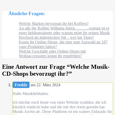
Ähnliche Fragen:
Welche Marken bevorzugt ihr bei Koffern?
An alle die Robbie Williams feiern………..warum ist es
eurer lieblingssänger oder warum mögt ihr seinen Musik
Hochzeit im italienischen Stil – wer hat Tipps?
Kennt ihr Online-Shops, die eine gute Auswahl an 187
vape-Produkten haben?
Welche Geschäfte oder Online-Shops mit
Wohnaccessoires könnt ihr empfehlen?
Eine Antwort zur Frage “
Welche Musik-
CD-Shops bevorzugt ihr?
”
Freddy
am 22. März 2024
Hallo Musikliebhaber,
ich möchte euch heute von einer Website erzählen, die ich
kürzlich entdeckt habe und die mir den Atem geraubt hat:
Musik-Archiv.de. Diese Plattform ist ein wahres Eldorado für