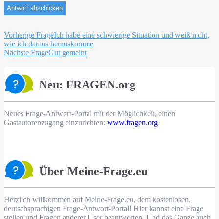
Beitragsnavigation
Vorherige Frage
Ich habe eine schwierige Situation und weiß nicht,
wie ich daraus herauskomme
Nächste Frage
Gut gemeint
Neu: FRAGEN.org
Neues Frage-Antwort-Portal mit der Möglichkeit, einen
Gastautorenzugang einzurichten:
www.fragen.org
Über Meine-Frage.eu
Herzlich willkommen auf Meine-Frage.eu, dem kostenlosen,
deutschsprachigen Frage-Antwort-Portal! Hier kannst eine Frage
stellen und Fragen anderer User beantworten. Und das Ganze auch