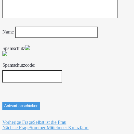
Name
Spamschutz
Spamschutzcode:
Beitragsnavigation
Vorherige Frage
Selbst ist die Frau
Nächste Frage
Sommer Mittelmeer Kreuzfahrt