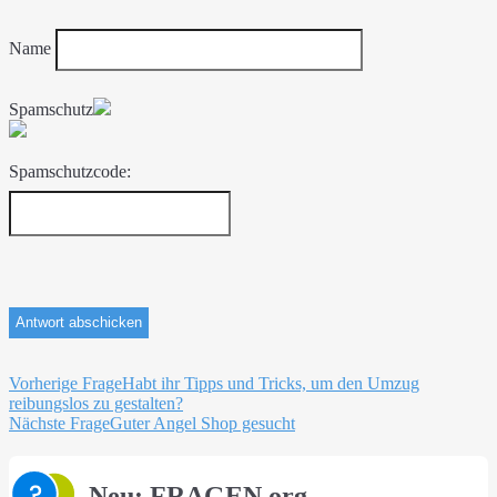
Name
Spamschutz
Spamschutzcode:
Beitragsnavigation
Vorherige Frage
Habt ihr Tipps und Tricks, um den Umzug
reibungslos zu gestalten?
Nächste Frage
Guter Angel Shop gesucht
Neu: FRAGEN.org