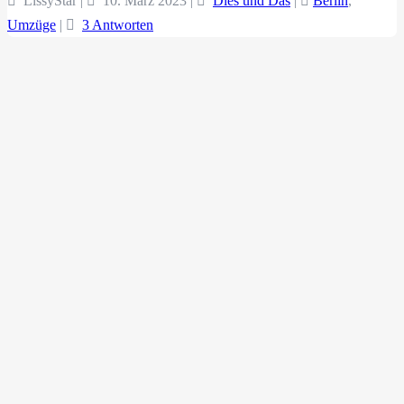
LissyStar |
10. März 2023
|
Dies und Das
|
Berlin
,
Umzüge
|
3 Antworten