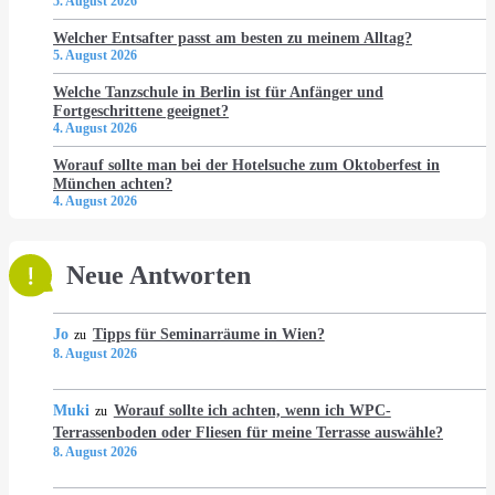
5. August 2026
Welcher Entsafter passt am besten zu meinem Alltag?
5. August 2026
Welche Tanzschule in Berlin ist für Anfänger und
Fortgeschrittene geeignet?
4. August 2026
Worauf sollte man bei der Hotelsuche zum Oktoberfest in
München achten?
4. August 2026
Neue Antworten
Jo
Tipps für Seminarräume in Wien?
zu
8. August 2026
Muki
Worauf sollte ich achten, wenn ich WPC-
zu
Terrassenboden oder Fliesen für meine Terrasse auswähle?
8. August 2026