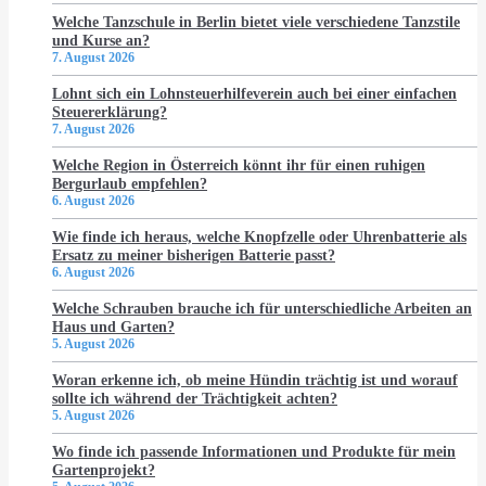
Welche Tanzschule in Berlin bietet viele verschiedene Tanzstile
und Kurse an?
7. August 2026
Lohnt sich ein Lohnsteuerhilfeverein auch bei einer einfachen
Steuererklärung?
7. August 2026
Welche Region in Österreich könnt ihr für einen ruhigen
Bergurlaub empfehlen?
6. August 2026
Wie finde ich heraus, welche Knopfzelle oder Uhrenbatterie als
Ersatz zu meiner bisherigen Batterie passt?
6. August 2026
Welche Schrauben brauche ich für unterschiedliche Arbeiten an
Haus und Garten?
5. August 2026
Woran erkenne ich, ob meine Hündin trächtig ist und worauf
sollte ich während der Trächtigkeit achten?
5. August 2026
Wo finde ich passende Informationen und Produkte für mein
Gartenprojekt?