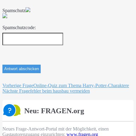
Spamschutz
Spamschutzcode:
Beitragsnavigation
Vorherige Frage
Online-Quiz zum Thema Harry-Potter-Charaktere
Nächste Frage
fehler beim hausbau vermeiden
Neu: FRAGEN.org
Neues Frage-Antwort-Portal mit der Möglichkeit, einen
Gastautorenzugang einzurichten:
www.fragen.org