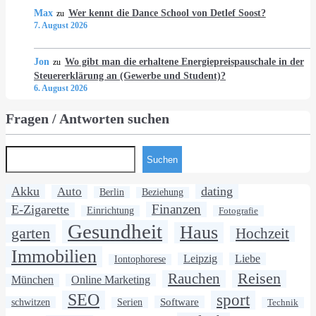
Max
Wer kennt die Dance School von Detlef Soost?
zu
7. August 2026
Jon
Wo gibt man die erhaltene Energiepreispauschale in der
zu
Steuererklärung an (Gewerbe und Student)?
6. August 2026
Fragen / Antworten suchen
Suchen
Akku
dating
Auto
Berlin
Beziehung
Finanzen
E-Zigarette
Einrichtung
Fotografie
Gesundheit
Haus
garten
Hochzeit
Immobilien
Leipzig
Liebe
Iontophorese
Rauchen
Reisen
München
Online Marketing
SEO
sport
Software
schwitzen
Serien
Technik