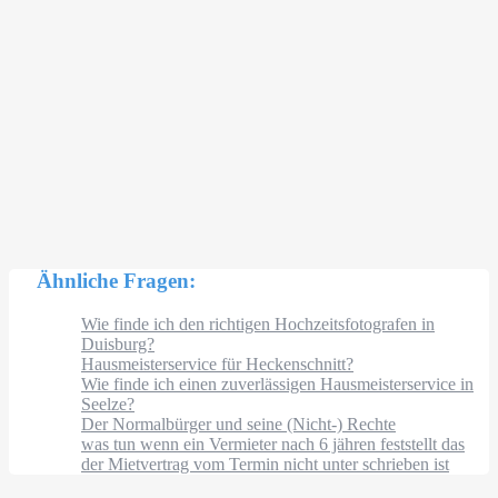
Ähnliche Fragen:
Wie finde ich den richtigen Hochzeitsfotografen in
Duisburg?
Hausmeisterservice für Heckenschnitt?
Wie finde ich einen zuverlässigen Hausmeisterservice in
Seelze?
Der Normalbürger und seine (Nicht-) Rechte
was tun wenn ein Vermieter nach 6 jähren feststellt das
der Mietvertrag vom Termin nicht unter schrieben ist