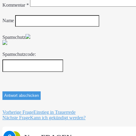
Kommentar
*
Name
Spamschutz
Spamschutzcode:
Beitragsnavigation
Vorherige Frage
Einstieg in Trauerrede
Nächste Frage
Kann ich gekündigt werden?