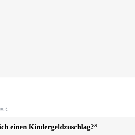
ung.
h einen Kindergeldzuschlag?
”