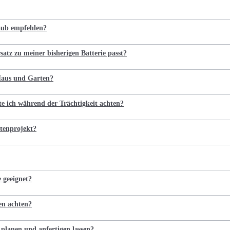
laub empfehlen?
satz zu meiner bisherigen Batterie passt?
 Haus und Garten?
te ich während der Trächtigkeit achten?
tenprojekt?
e geeignet?
en achten?
 planen und anfertigen lassen?