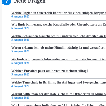
Neue Fragen
Welche Region in Österreich könnt ihr für einen ruhigen Bergur
6. August 2026
Wie finde ich heraus, welche Knopfzelle oder Uhrenbatterie als Er
6. August 2026
Welche Schrauben brauche ich für unterschiedliche Arbeiten an
5. August 2026
Woran erkenne ich, ob meine Hündin trächtig ist und worauf soll
5. August 2026
Wo finde ich passende Informationen und Produkte für mein Gar
5. August 2026
Welcher Entsafter passt am besten zu meinem Alltag?
5. August 2026
Welche Tanzschule in Berlin ist für Anfänger und Fortgeschritten
4. August 2026
Worauf sollte man bei der Hotelsuche zum Oktoberfest in Münch
4. August 2026
Wie kann man einen individuellen Akku Schritt für Schritt selbst