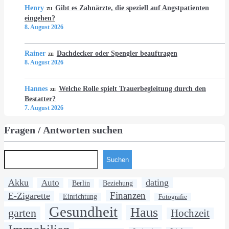
Henry
Gibt es Zahnärzte, die speziell auf Angstpatienten
zu
eingehen?
8. August 2026
Rainer
Dachdecker oder Spengler beauftragen
zu
8. August 2026
Hannes
Welche Rolle spielt Trauerbegleitung durch den
zu
Bestatter?
7. August 2026
Fragen / Antworten suchen
Suchen
Akku
dating
Auto
Berlin
Beziehung
Finanzen
E-Zigarette
Einrichtung
Fotografie
Gesundheit
Haus
garten
Hochzeit