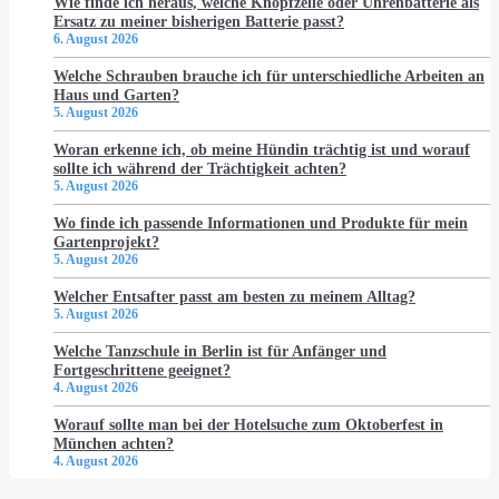
Wie finde ich heraus, welche Knopfzelle oder Uhrenbatterie als
Ersatz zu meiner bisherigen Batterie passt?
6. August 2026
Welche Schrauben brauche ich für unterschiedliche Arbeiten an
Haus und Garten?
5. August 2026
Woran erkenne ich, ob meine Hündin trächtig ist und worauf
sollte ich während der Trächtigkeit achten?
5. August 2026
Wo finde ich passende Informationen und Produkte für mein
Gartenprojekt?
5. August 2026
Welcher Entsafter passt am besten zu meinem Alltag?
5. August 2026
Welche Tanzschule in Berlin ist für Anfänger und
Fortgeschrittene geeignet?
4. August 2026
Worauf sollte man bei der Hotelsuche zum Oktoberfest in
München achten?
4. August 2026